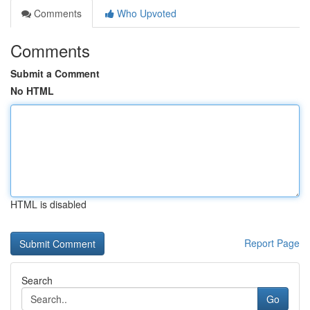
Comments
Who Upvoted
Comments
Submit a Comment
No HTML
HTML is disabled
Report Page
Search
Go