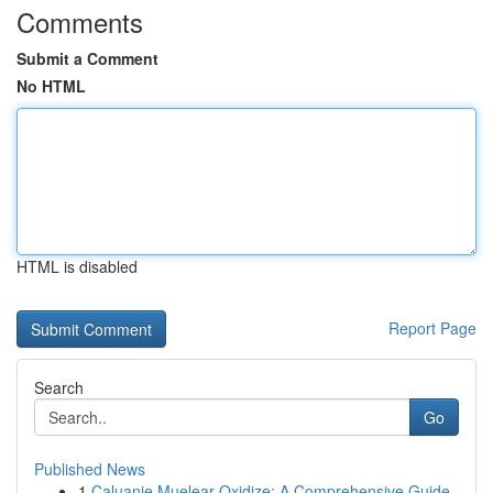
Comments
Submit a Comment
No HTML
HTML is disabled
Report Page
Search
Go
Published News
1
Caluanie Muelear Oxidize: A Comprehensive Guide