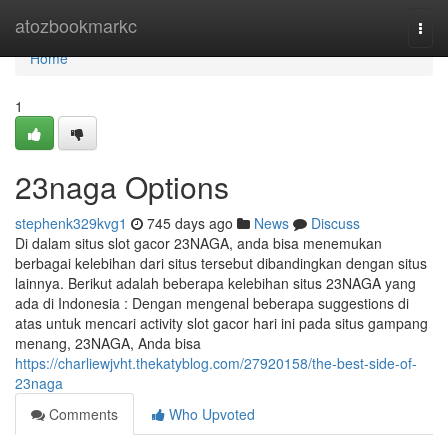
Home
atozbookmarkc
Togg
navi
Home
1
23naga Options
stephenk329kvg1
745 days ago
News
Discuss
Di dalam situs slot gacor 23NAGA, anda bisa menemukan
berbagai kelebihan dari situs tersebut dibandingkan dengan situs
lainnya. Berikut adalah beberapa kelebihan situs 23NAGA yang
ada di Indonesia : Dengan mengenal beberapa suggestions di
atas untuk mencari activity slot gacor hari ini pada situs gampang
menang, 23NAGA, Anda bisa
https://charliewjvht.thekatyblog.com/27920158/the-best-side-of-
23naga
Comments
Who Upvoted