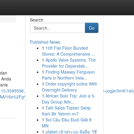
Search
Go
Published News
1
10ft Flat Floor Bunded
Stores: A Comprehensive ...
1
Apollo Valve Systems: The
Provider for Dependab...
1
Finding Massey Ferguson
 dan
Parts in Northern Irela...
b Anda
1
Order copyright online With
snis
Overnight Delivery.
6,110.3595598,13z/data=!4m10!1m2!2m1!1skursus+SEO+jogja!3m6!1s
1
African Solo Trip: Join a 5-
BAA!16s%2Fg%2F11w4mlhwr3?
Day Group Adv...
1
Tatlı Salça Toptan Satışı
Karlı Bir Yatırım mı?
1
Soi Cầu Đầu Đuôi Giải 8
MN
1
ufabet เข้าสู่ระบบ มือถือ: วิธี