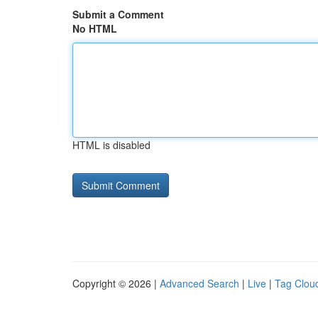
Submit a Comment
No HTML
HTML is disabled
Copyright © 2026 |
Advanced Search
|
Live
|
Tag Clou