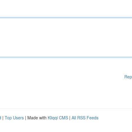
Rep
d
|
Top Users
| Made with
Kliqqi CMS
|
All RSS Feeds