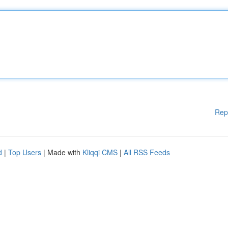
Rep
d
|
Top Users
| Made with
Kliqqi CMS
|
All RSS Feeds