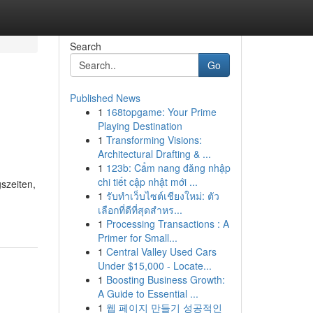
Search
Go
Published News
1
168topgame: Your Prime
Playing Destination
1
Transforming Visions:
Architectural Drafting & ...
1
123b: Cẩm nang đăng nhập
chi tiết cập nhật mới ...
szeiten,
1
รับทำเว็บไซต์เชียงใหม่: ตัว
เลือกที่ดีที่สุดสำหร...
1
Processing Transactions : A
Primer for Small...
1
Central Valley Used Cars
Under $15,000 - Locate...
1
Boosting Business Growth:
A Guide to Essential ...
1
웹 페이지 만들기 성공적인