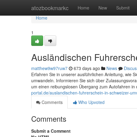
Home
atozbookmarkc
Home
New
Submit
Home
1
Ausländischen Fuhrersch
matthew9w97ruw7
673 days ago
News
Discus
Erfahren Sie in unserer ausführlichen Anleitung, wie 
umwandeln. Informieren Sie sich über Zulassungsvora
um einen reibungslosen Übergang zum Autofahren in 
portal.de/auslandischen-fuhrerschein-in-schweizer-u
Comments
Who Upvoted
Comments
Submit a Comment