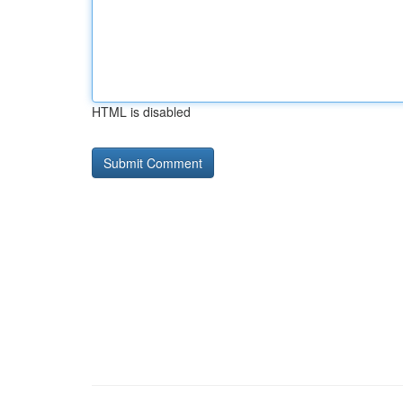
HTML is disabled