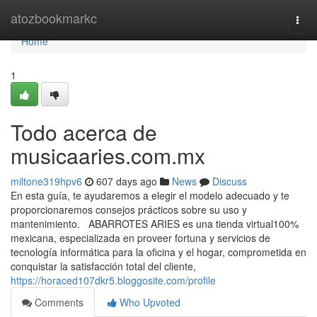
Home
atozbookmarkc
Togg
navi
Home
1
Todo acerca de
musicaaries.com.mx
miltone319hpv6
607 days ago
News
Discuss
En esta guía, te ayudaremos a elegir el modelo adecuado y te
proporcionaremos consejos prácticos sobre su uso y
mantenimiento. ABARROTES ARIES es una tienda virtual100%
mexicana, especializada en proveer fortuna y servicios de
tecnología informática para la oficina y el hogar, comprometida en
conquistar la satisfacción total del cliente,
https://horaced107dkr5.bloggosite.com/profile
Comments
Who Upvoted