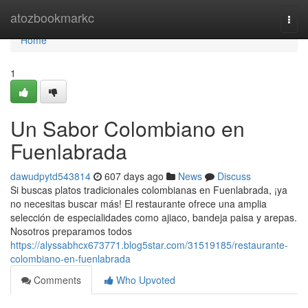
Home
atozbookmarkc
Togg
navi
Home
1
Un Sabor Colombiano en
Fuenlabrada
dawudpytd543814
607 days ago
News
Discuss
Si buscas platos tradicionales colombianas en Fuenlabrada, ¡ya
no necesitas buscar más! El restaurante ofrece una amplia
selección de especialidades como ajiaco, bandeja paisa y arepas.
Nosotros preparamos todos
https://alyssabhcx673771.blog5star.com/31519185/restaurante-
colombiano-en-fuenlabrada
Comments
Who Upvoted