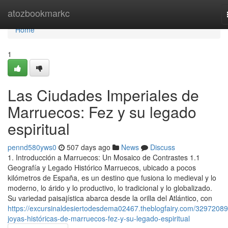
Home
atozbookmarkc
Home
1
Las Ciudades Imperiales de
Marruecos: Fez y su legado
espiritual
pennd580yws0
507 days ago
News
Discuss
1. Introducción a Marruecos: Un Mosaico de Contrastes 1.1
Geografía y Legado Histórico Marruecos, ubicado a pocos
kilómetros de España, es un destino que fusiona lo medieval y lo
moderno, lo árido y lo productivo, lo tradicional y lo globalizado.
Su variedad paisajística abarca desde la orilla del Atlántico, con
https://excursinaldesiertodesdema02467.theblogfairy.com/32972089
joyas-históricas-de-marruecos-fez-y-su-legado-espiritual