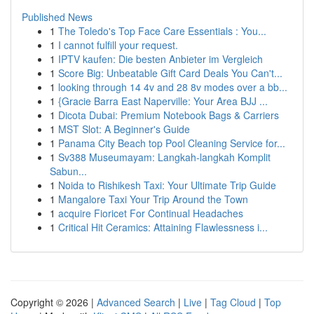
Published News
1
The Toledo's Top Face Care Essentials : You...
1
I cannot fulfill your request.
1
IPTV kaufen: Die besten Anbieter im Vergleich
1
Score Big: Unbeatable Gift Card Deals You Can't...
1
looking through 14 4v and 28 8v modes over a bb...
1
{Gracie Barra East Naperville: Your Area BJJ ...
1
Dicota Dubai: Premium Notebook Bags & Carriers
1
MST Slot: A Beginner's Guide
1
Panama City Beach top Pool Cleaning Service for...
1
Sv388 Museumayam: Langkah-langkah Komplit
Sabun...
1
Noida to Rishikesh Taxi: Your Ultimate Trip Guide
1
Mangalore Taxi Your Trip Around the Town
1
acquire Fioricet For Continual Headaches
1
Critical Hit Ceramics: Attaining Flawlessness i...
Copyright © 2026 |
Advanced Search
|
Live
|
Tag Cloud
|
Top