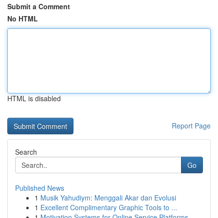
Submit a Comment
No HTML
HTML is disabled
Report Page
Search
Go
Published News
1
Musik Yahudiym: Menggali Akar dan Evolusi
1
Excellent Complimentary Graphic Tools to ...
1
Motivation Systems for Online Service Platforms...