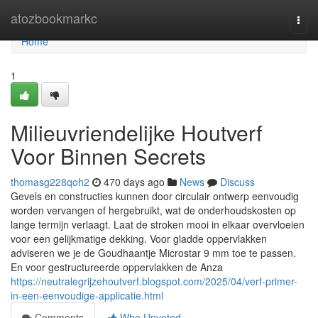
Home
atozbookmarkc
Togg
navi
Home
1
Milieuvriendelijke Houtverf
Voor Binnen Secrets
thomasg228qoh2
470 days ago
News
Discuss
Gevels en constructies kunnen door circulair ontwerp eenvoudig
worden vervangen of hergebruikt, wat de onderhoudskosten op
lange termijn verlaagt. Laat de stroken mooi in elkaar overvloeien
voor een gelijkmatige dekking. Voor gladde oppervlakken
adviseren we je de Goudhaantje Microstar 9 mm toe te passen.
En voor gestructureerde oppervlakken de Anza
https://neutralegrijzehoutverf.blogspot.com/2025/04/verf-primer-
in-een-eenvoudige-applicatie.html
Comments
Who Upvoted