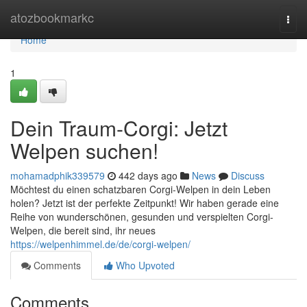
Home
atozbookmarkc
Togg
navi
Home
1
Dein Traum-Corgi: Jetzt
Welpen suchen!
mohamadphik339579
442 days ago
News
Discuss
Möchtest du einen schatzbaren Corgi-Welpen in dein Leben
holen? Jetzt ist der perfekte Zeitpunkt! Wir haben gerade eine
Reihe von wunderschönen, gesunden und verspielten Corgi-
Welpen, die bereit sind, ihr neues
https://welpenhimmel.de/de/corgi-welpen/
Comments
Who Upvoted
Comments