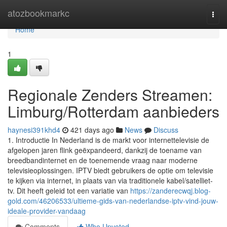
Home
atozbookmarkc
Togg
navi
Home
1
Regionale Zenders Streamen:
Limburg/Rotterdam aanbieders
haynesi391khd4
421 days ago
News
Discuss
1. Introductie In Nederland is de markt voor internettelevisie de
afgelopen jaren flink geëxpandeerd, dankzij de toename van
breedbandinternet en de toenemende vraag naar moderne
televisieoplossingen. IPTV biedt gebruikers de optie om televisie
te kijken via internet, in plaats van via traditionele kabel/satelliet-
tv. Dit heeft geleid tot een variatie van
https://zanderecwqj.blog-
gold.com/46206533/ultieme-gids-van-nederlandse-iptv-vind-jouw-
ideale-provider-vandaag
Comments
Who Upvoted