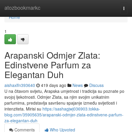
Home
atozbookmarkc
Togg
navi
Home
1
Arapanski Odmjer Zlata:
Edinstvene Parfum za
Elegantan Duh
aishaxlfn393640
419 days ago
News
Discuss
U na čitavom svijetu, Arapska umjetnost i tradicija su poznate po
svojoj ljekotnosti. Odmjer Zlata, sa njim svojim unikatnim
parfumima, predstavlja savršenu spajanje između svijetlosti i
intenziteta. Mirisi su
https://sashagjwj036903.tokka-
blog.com/35905635/arapanski-odmjer-zlata-edinstvene-parfum-
za-elegantan-duh
Comments
Who Upvoted