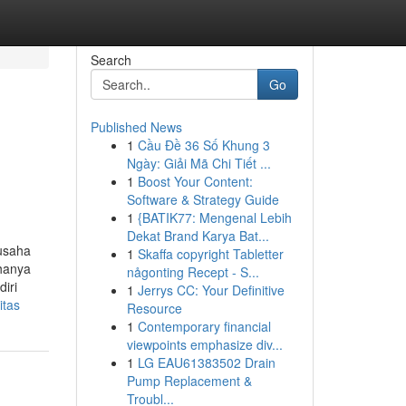
Search
Go
Published News
1
Cầu Đề 36 Số Khung 3
Ngày: Giải Mã Chi Tiết ...
1
Boost Your Content:
Software & Strategy Guide
1
{BATIK77: Mengenal Lebih
Dekat Brand Karya Bat...
 usaha
1
Skaffa copyright Tabletter
 hanya
någonting Recept - S...
iri
1
Jerrys CC: Your Definitive
itas
Resource
1
Contemporary financial
viewpoints emphasize div...
1
LG EAU61383502 Drain
Pump Replacement &
Troubl...