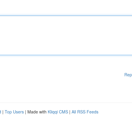
Rep
d
|
Top Users
| Made with
Kliqqi CMS
|
All RSS Feeds