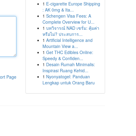
1
E-cigarette Europe Shipping
: AK 0mg & Ita...
1
Schengen Visa Fees: A
Complete Overview for U...
1
บทวิจารณ์ NAD เซรั่ม: คุ้มค่า
หรือไม่? ประสบการ...
1
Artificial Intelligence and
Mountain View a...
1
Get THC Edibles Online:
Speedy & Confiden...
1
Desain Rumah Minimalis:
Inspirasi Ruang Kehid...
1
Nyonyatogel: Panduan
ort Page
Lengkap untuk Orang Baru