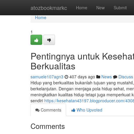
Home
atozbookmarkc
Home
New
Submit
Home
1
Pentingnya untuk Keseha
Berkualitas
samuele107agn3
407 days ago
News
Discuss
Hidup yang berkualitas bukanlah tujuan yang mustahi
berkelanjutan. Dengan menjaga pola hidup sehat, meng
meningkatkan kualitas hidup tetapi juga memperkuat k
sendiri
https://kesehatan43197.blogproducer.com/430
Comments
Who Upvoted
Comments