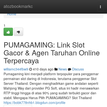
Home
atozbookmarkc
Togg
navi
Home
1
PUMAGAMING: Link Slot
Gacor & Agen Taruhan Online
Terpercaya
williamc344fbw9
410 days ago
News
Discuss
Pumagaming kini menjadi platform terpopuler para penggemar
permainan slot daring di Indonesia, terutama penggemar Slot
Server Thailand. Dengan menghadirkan game andalan seperti
Mahjong Way dari provider PG Soft, situs ini hadir menawarkan
RTP tinggi hingga di atas 90% yang sudah terbukti gacor dan
stabil. Mengapa Harus Pilih PUMAGAMING? Slot Thailand
https://bobk778nhb1.blogdun.com/profile