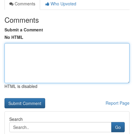
Comments
Who Upvoted
Comments
Submit a Comment
No HTML
HTML is disabled
Report Page
Search
Go