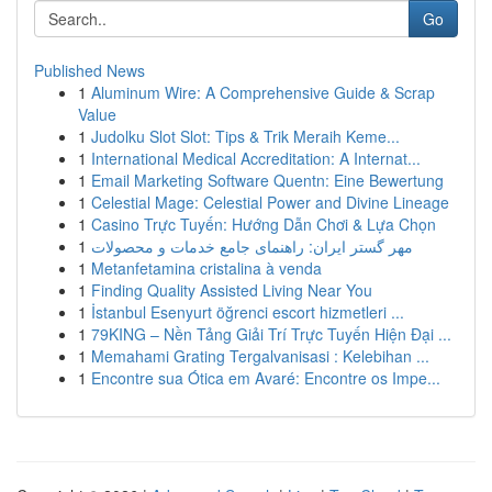
Go
Published News
1
Aluminum Wire: A Comprehensive Guide & Scrap
Value
1
Judolku Slot Slot: Tips & Trik Meraih Keme...
1
International Medical Accreditation: A Internat...
1
Email Marketing Software Quentn: Eine Bewertung
1
Celestial Mage: Celestial Power and Divine Lineage
1
Casino Trực Tuyến: Hướng Dẫn Chơi & Lựa Chọn
1
مهر گستر ایران: راهنمای جامع خدمات و محصولات
1
Metanfetamina cristalina à venda
1
Finding Quality Assisted Living Near You
1
İstanbul Esenyurt öğrenci escort hizmetleri ...
1
79KING – Nền Tảng Giải Trí Trực Tuyến Hiện Đại ...
1
Memahami Grating Tergalvanisasi : Kelebihan ...
1
Encontre sua Ótica em Avaré: Encontre os Impe...