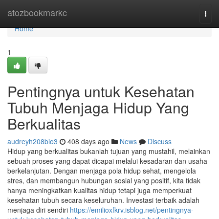
Home
atozbookmarkc
Togg
navi
Home
1
Pentingnya untuk Kesehatan
Tubuh Menjaga Hidup Yang
Berkualitas
audreyh208bio3
408 days ago
News
Discuss
Hidup yang berkualitas bukanlah tujuan yang mustahil, melainkan
sebuah proses yang dapat dicapai melalui kesadaran dan usaha
berkelanjutan. Dengan menjaga pola hidup sehat, mengelola
stres, dan membangun hubungan sosial yang positif, kita tidak
hanya meningkatkan kualitas hidup tetapi juga memperkuat
kesehatan tubuh secara keseluruhan. Investasi terbaik adalah
menjaga diri sendiri
https://emilioxfkrv.isblog.net/pentingnya-