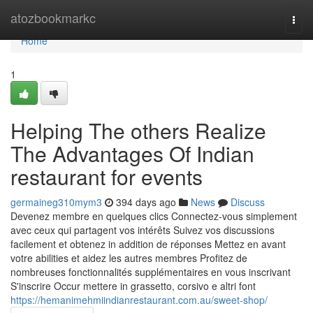
Home
atozbookmarkc
Togg
navi
Home
1
Helping The others Realize
The Advantages Of Indian
restaurant for events
germaineg310mym3
394 days ago
News
Discuss
Devenez membre en quelques clics Connectez-vous simplement
avec ceux qui partagent vos intérêts Suivez vos discussions
facilement et obtenez in addition de réponses Mettez en avant
votre abilities et aidez les autres membres Profitez de
nombreuses fonctionnalités supplémentaires en vous inscrivant
S'inscrire Occur mettere in grassetto, corsivo e altri font
https://hemanimehmiindianrestaurant.com.au/sweet-shop/