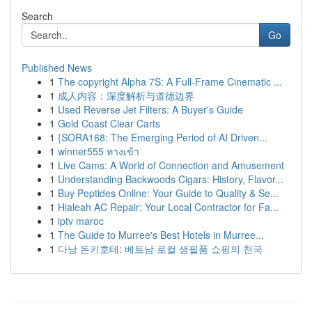
Search
Go
Published News
1
The copyright Alpha 7S: A Full-Frame Cinematic ...
1
成人内容：深度解析与道德边界
1
Used Reverse Jet Filters: A Buyer's Guide
1
Gold Coast Clear Carts
1
{SORA168: The Emerging Period of AI Driven...
1
winner555 ทางเข้า
1
Live Cams: A World of Connection and Amusement
1
Understanding Backwoods Cigars: History, Flavor...
1
Buy Peptides Online: Your Guide to Quality & Se...
1
Hialeah AC Repair: Your Local Contractor for Fa...
1
iptv maroc
1
The Guide to Murree's Best Hotels in Murree...
1
다낭 돈키호테: 베트남 로컬 생필품 쇼핑의 천국