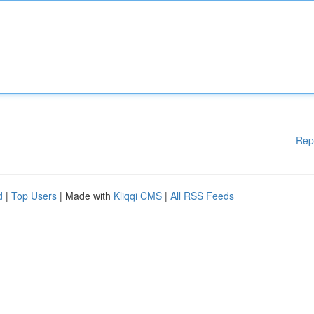
Rep
d
|
Top Users
| Made with
Kliqqi CMS
|
All RSS Feeds