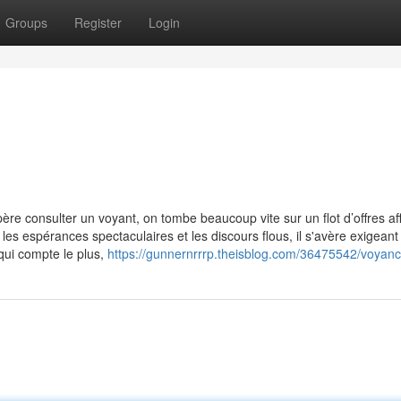
Groups
Register
Login
e consulter un voyant, on tombe beaucoup vite sur un flot d’offres aff
es espérances spectaculaires et les discours flous, il s'avère exigeant
qui compte le plus,
https://gunnernrrrp.theisblog.com/36475542/voyance