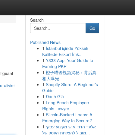
Search
Go
Published News
1
İstanbul içinde Yüksek
Kalitede Eskort İmk...
1
Y333 App: Your Guide to
Earning PKR
1
橙子喵酱视频揭秘：背后真
ligeant
相大曝光
1
Shopify Store: A Beginner's
-olivier
Guide
1
Đánh Giá
1
Long Beach Employee
Rights Lawyer
1
Bitcoin-Backed Loans: A
Emerging Way to Secure?
1
אלעד הדר: איש מקצוע עסקי
מוביל להצלחת העסק של...