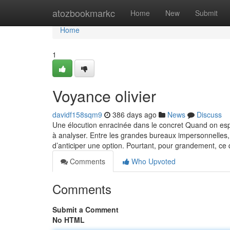
Home
atozbookmarkc
Home
New
Submit
Home
1
Voyance olivier
davidf158sqm9
386 days ago
News
Discuss
Une élocution enracinée dans le concret Quand on espèr
à analyser. Entre les grandes bureaux impersonnelles, l
d’anticiper une option. Pourtant, pour grandement, ce 
Comments
Who Upvoted
Comments
Submit a Comment
No HTML