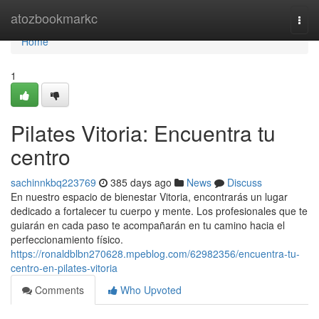
Home
atozbookmarkc
Togg
navi
Home
1
Pilates Vitoria: Encuentra tu
centro
sachinnkbq223769
385 days ago
News
Discuss
En nuestro espacio de bienestar Vitoria, encontrarás un lugar
dedicado a fortalecer tu cuerpo y mente. Los profesionales que te
guiarán en cada paso te acompañarán en tu camino hacia el
perfeccionamiento físico.
https://ronaldblbn270628.mpeblog.com/62982356/encuentra-tu-
centro-en-pilates-vitoria
Comments
Who Upvoted