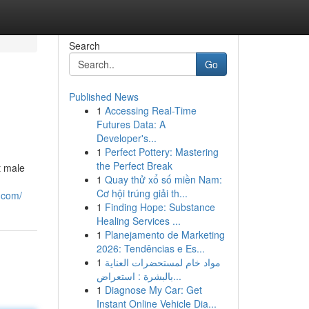
Search
Go
Published News
1
Accessing Real-Time
Futures Data: A
Developer's...
1
Perfect Pottery: Mastering
the Perfect Break
t male
1
Quay thử xổ số miền Nam:
Cơ hội trúng giải th...
.com/
1
Finding Hope: Substance
Healing Services ...
1
Planejamento de Marketing
2026: Tendências e Es...
1
مواد خام لمستحضرات العناية
بالبشرة : استعراض...
1
Diagnose My Car: Get
Instant Online Vehicle Dia...