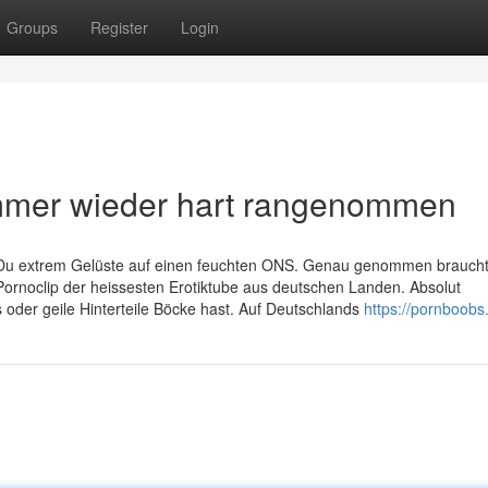
Groups
Register
Login
 immer wieder hart rangenommen
t Du extrem Gelüste auf einen feuchten ONS. Genau genommen brauch
Pornoclip der heissesten Erotiktube aus deutschen Landen. Absolut
oder geile Hinterteile Böcke hast. Auf Deutschlands
https://pornboobs