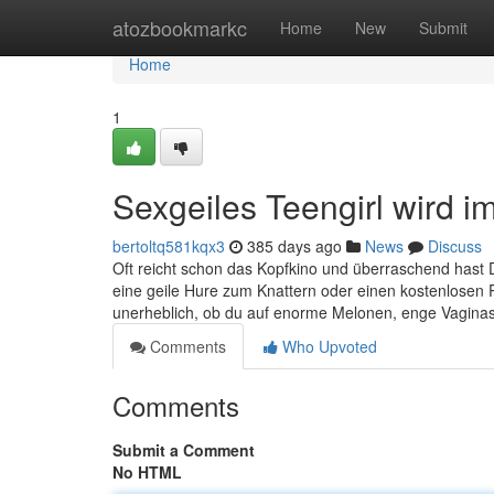
Home
atozbookmarkc
Home
New
Submit
Home
1
Sexgeiles Teengirl wird
bertoltq581kqx3
385 days ago
News
Discuss
Oft reicht schon das Kopfkino und überraschend has
eine geile Hure zum Knattern oder einen kostenlosen 
unerheblich, ob du auf enorme Melonen, enge Vaginas 
Comments
Who Upvoted
Comments
Submit a Comment
No HTML