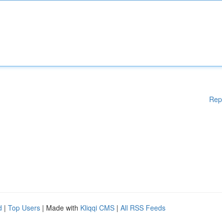
Rep
d
|
Top Users
| Made with
Kliqqi CMS
|
All RSS Feeds