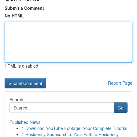
Submit a Comment
No HTML
HTML is disabled
Report Page
Search
Go
Published News
1
Download YouTube Footage: Your Complete Tutorial
1
Residency Sponsorship: Your Path to Residency