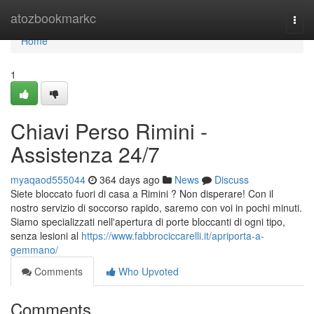
Home
atozbookmarkc
Togg
navi
Home
1
Chiavi Perso Rimini -
Assistenza 24/7
myaqaod555044
364 days ago
News
Discuss
Siete bloccato fuori di casa a Rimini ? Non disperare! Con il
nostro servizio di soccorso rapido, saremo con voi in pochi minuti.
Siamo specializzati nell'apertura di porte bloccanti di ogni tipo,
senza lesioni al
https://www.fabbrociccarelli.it/apriporta-a-
gemmano/
Comments
Who Upvoted
Comments