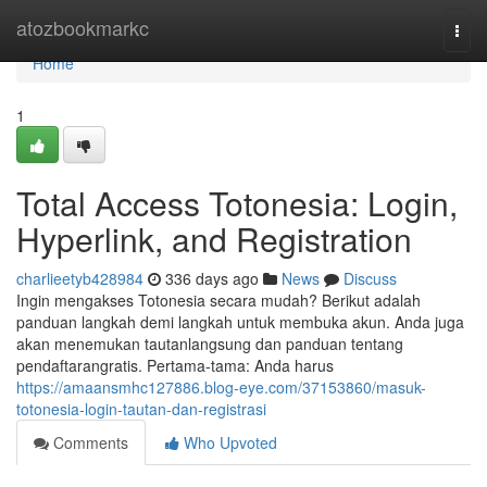
Home
atozbookmarkc
Togg
navi
Home
1
Total Access Totonesia: Login,
Hyperlink, and Registration
charlieetyb428984
336 days ago
News
Discuss
Ingin mengakses Totonesia secara mudah? Berikut adalah
panduan langkah demi langkah untuk membuka akun. Anda juga
akan menemukan tautanlangsung dan panduan tentang
pendaftarangratis. Pertama-tama: Anda harus
https://amaansmhc127886.blog-eye.com/37153860/masuk-
totonesia-login-tautan-dan-registrasi
Comments
Who Upvoted