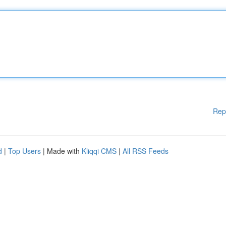
Rep
d
|
Top Users
| Made with
Kliqqi CMS
|
All RSS Feeds