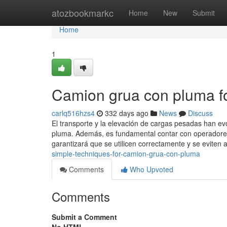
Home
atozbookmarkc
Home
New
Submit
Home
1
Camion grua con pluma 
carlq516hzs4
332 days ago
News
Discuss
El transporte y la elevación de cargas pesadas han e
pluma. Además, es fundamental contar con operadores
garantizará que se utilicen correctamente y se eviten
simple-techniques-for-camion-grua-con-pluma
Comments
Who Upvoted
Comments
Submit a Comment