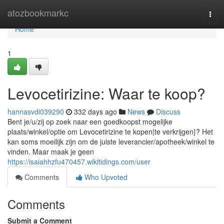
Home
atozbookmarkc
Togg
navi
Home
1
Levocetirizine: Waar te koop?
hannasvdi039290
332 days ago
News
Discuss
Bent je/u/zij op zoek naar een goedkoopst mogelijke
plaats/winkel/optie om Levocetirizine te kopen|te verkrijgen}? Het
kan soms moeilijk zijn om de juiste leverancier/apotheek/winkel te
vinden. Maar maak je geen
https://isaiahhzfu470457.wikitidings.com/user
Comments
Who Upvoted
Comments
Submit a Comment