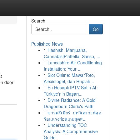
Search
Go
Published News
1
Hashish, Marijuana,
Cannabis|Piattella, Sasso, ...
1
Lancashire Air Conditioning
Installation: Your ...
1
Slot Online: MawarToto,
t
Alexistogel, dan Rupiah...
en door
1
En Hesaplı IPTV Satın Al :
Türkiye'nin Başarı...
1
Divine Radiance: A Gold
Dragonborn Cleric's Path
1
ข่าวพรีเมียร์: บทวิเคราะห์สุด
ร้อนแรงก่อนเกมสุดส...
1
Understanding TOC
Analysis: A Comprehensive
Guide