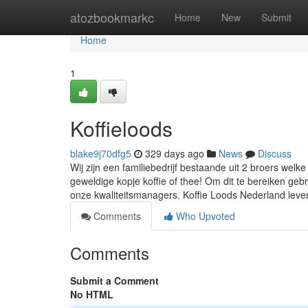
Home
atozbookmarkc
Home
New
Submit
Home
1
Koffieloods
blake9j70dfg5
329 days ago
News
Discuss
Wij zijn een familiebedrijf bestaande uit 2 broers wel
geweldige kopje koffie of thee! Om dit te bereiken geb
onze kwaliteitsmanagers. Koffie Loods Nederland leve
Comments
Who Upvoted
Comments
Submit a Comment
No HTML