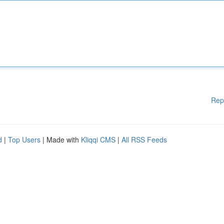
Rep
d
|
Top Users
| Made with
Kliqqi CMS
|
All RSS Feeds