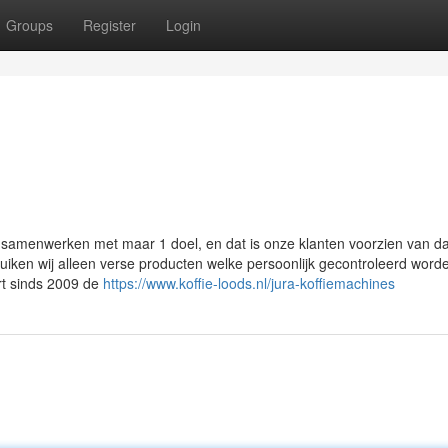
Groups
Register
Login
ke samenwerken met maar 1 doel, en dat is onze klanten voorzien van da
ruiken wij alleen verse producten welke persoonlijk gecontroleerd word
rt sinds 2009 de
https://www.koffie-loods.nl/jura-koffiemachines