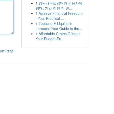
1
강남사무실임대와 강남사옥
임대, 기업 이전 전 반...
1
Achieve Financial Freedom
: Your Practical ...
1
Tobacco E-Liquids in
Larnaca: Your Guide to the...
1
Affordable Crates Offered:
Your Budget-Fri...
ort Page