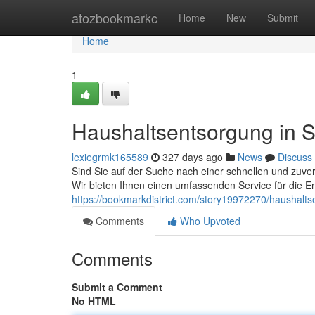
Home
atozbookmarkc
Home
New
Submit
Home
1
Haushaltsentsorgung in St
lexiegrmk165589
327 days ago
News
Discuss
Sind Sie auf der Suche nach einer schnellen und zuver
Wir bieten Ihnen einen umfassenden Service für die E
https://bookmarkdistrict.com/story19972270/haushaltse
Comments
Who Upvoted
Comments
Submit a Comment
No HTML