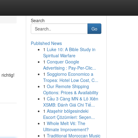
Search
Go
Published News
1
Luke 10: A Bible Study in
Spiritual Warfare
1
Conquer Google
Advertising : Pay-Per-Clic...
1
Soggiorno Economico a
richtig!
Tropea: Hotel Low Cost, C...
1
Our Remote Shipping
Options: Prices & Availability
1
Cầu 3 Càng MN & Lô Xiên
XSMB: Đánh Giá Chi Tiế...
1
Ataşehir bölgesindeki
Escort Çözümleri: Seçen...
1
Whole Melt V6: The
Ultimate Improvement?
1
Traditional Moroccan Music