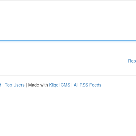
Rep
d
|
Top Users
| Made with
Kliqqi CMS
|
All RSS Feeds