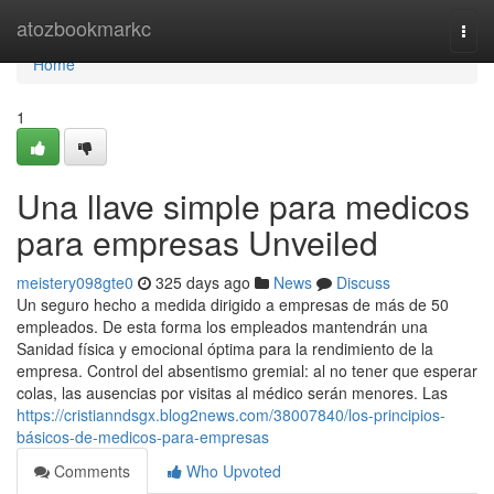
Home
atozbookmarkc
Togg
navi
Home
1
Una llave simple para medicos
para empresas Unveiled
meistery098gte0
325 days ago
News
Discuss
Un seguro hecho a medida dirigido a empresas de más de 50
empleados. De esta forma los empleados mantendrán una
Sanidad física y emocional óptima para la rendimiento de la
empresa. Control del absentismo gremial: al no tener que esperar
colas, las ausencias por visitas al médico serán menores. Las
https://cristianndsgx.blog2news.com/38007840/los-principios-
básicos-de-medicos-para-empresas
Comments
Who Upvoted