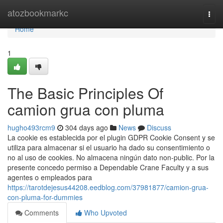
Home
atozbookmarkc
Togg
navi
Home
1
The Basic Principles Of
camion grua con pluma
hugho493rcm9
304 days ago
News
Discuss
La cookie es establecida por el plugin GDPR Cookie Consent y se
utiliza para almacenar si el usuario ha dado su consentimiento o
no al uso de cookies. No almacena ningún dato non-public. Por la
presente concedo permiso a Dependable Crane Faculty y a sus
agentes o empleados para
https://tarotdejesus44208.eedblog.com/37981877/camion-grua-
con-pluma-for-dummies
Comments
Who Upvoted