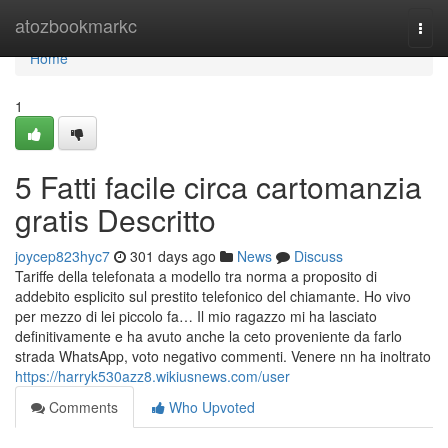
Home
atozbookmarkc
Togg
navi
Home
1
5 Fatti facile circa cartomanzia
gratis Descritto
joycep823hyc7
301 days ago
News
Discuss
Tariffe della telefonata a modello tra norma a proposito di
addebito esplicito sul prestito telefonico del chiamante. Ho vivo
per mezzo di lei piccolo fa… Il mio ragazzo mi ha lasciato
definitivamente e ha avuto anche la ceto proveniente da farlo
strada WhatsApp, voto negativo commenti. Venere nn ha inoltrato
https://harryk530azz8.wikiusnews.com/user
Comments
Who Upvoted