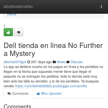
Home
atozbookmarkc
Togg
navi
Home
1
Dell tienda en linea No Further
a Mystery
elberty097bjp4
297 days ago
News
Discuss
La app se detiene mucho en los pagos en línea y los perdidos no
llegan en la fecha que supuesta mente tiene que llegar el
paquete no se entregan los pedidos, todo lo demás está muy
bien solo les falla su servidor, y lo de los perdidos. Ya busques
vender
https://ruhollahd208dls5.prublogger.com/profile
Comments
Who Upvoted
Comments