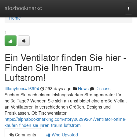
Home
atozbookmarkc
Togg
navi
Home
1
Ein Ventilator finden Sie hier -
Finden Sie Ihren Traum-
Luftstrom!
tiffanyhecr416994
298 days ago
News
Discuss
Suchen Sie nach einem leistungsstarken Stromgenerator für
heiße Tage? Wenden Sie sich an uns! bietet eine große Vielfalt
an Ventilatoren in verschiedenen Größen, Designs und
Preisklassen. Ob Tischventilator,
https://alphabookmarking.com/story20299261/ventilator-online-
kaufen-finden-sie-ihren-traum-luftstrom
Comments
Who Upvoted