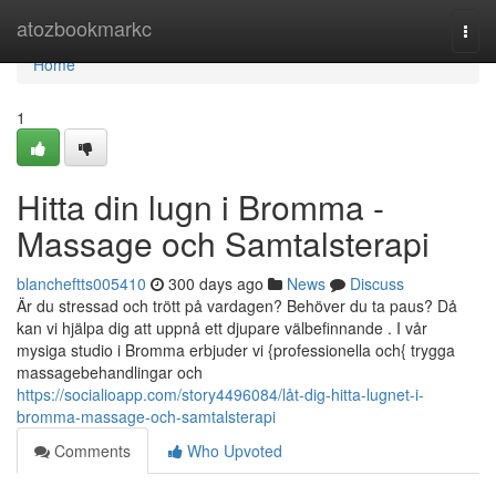
Home
atozbookmarkc
Togg
navi
Home
1
Hitta din lugn i Bromma -
Massage och Samtalsterapi
blancheftts005410
300 days ago
News
Discuss
Är du stressad och trött på vardagen? Behöver du ta paus? Då
kan vi hjälpa dig att uppnå ett djupare välbefinnande . I vår
mysiga studio i Bromma erbjuder vi {professionella och{ trygga
massagebehandlingar och
https://socialioapp.com/story4496084/låt-dig-hitta-lugnet-i-
bromma-massage-och-samtalsterapi
Comments
Who Upvoted