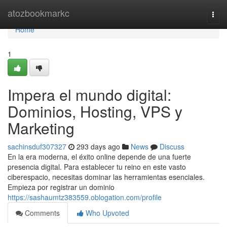
Home
atozbookmarkc
Togg
navi
Home
1
Impera el mundo digital:
Dominios, Hosting, VPS y
Marketing
sachinsduf307327
293 days ago
News
Discuss
En la era moderna, el éxito online depende de una fuerte
presencia digital. Para establecer tu reino en este vasto
ciberespacio, necesitas dominar las herramientas esenciales.
Empieza por registrar un dominio
https://sashaumtz383559.oblogation.com/profile
Comments
Who Upvoted