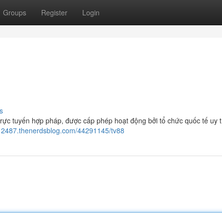
Groups
Register
Login
s
rực tuyến hợp pháp, được cấp phép hoạt động bởi tổ chức quốc tế uy tí
412487.thenerdsblog.com/44291145/tv88