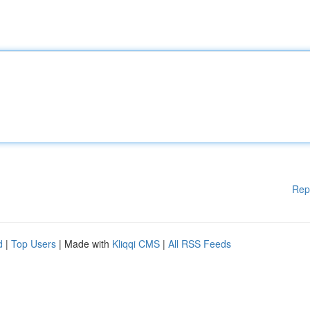
Rep
d
|
Top Users
| Made with
Kliqqi CMS
|
All RSS Feeds