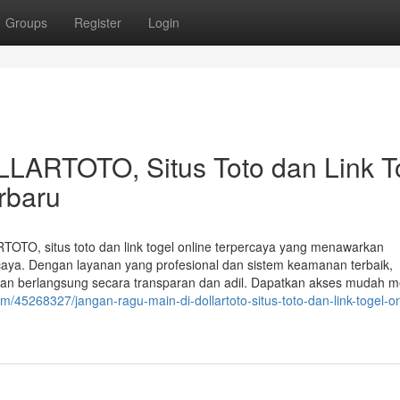
Groups
Register
Login
LARTOTO, Situs Toto dan Link T
rbaru
OTO, situs toto dan link togel online terpercaya yang menawarkan
ya. Dengan layanan yang profesional dan sistem keamanan terbaik,
n berlangsung secara transparan dan adil. Dapatkan akses mudah me
m/45268327/jangan-ragu-main-di-dollartoto-situs-toto-dan-link-togel-on