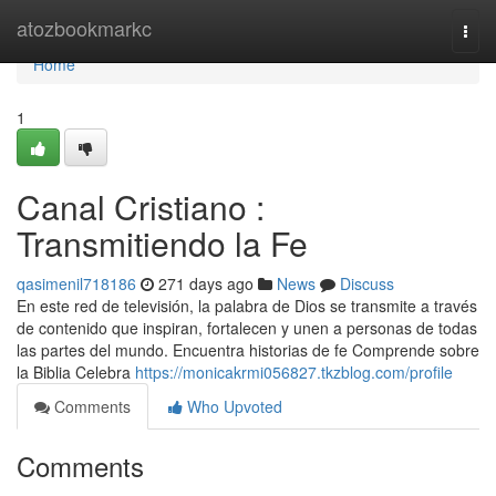
Home
atozbookmarkc
Togg
navi
Home
1
Canal Cristiano :
Transmitiendo la Fe
qasimenil718186
271 days ago
News
Discuss
En este red de televisión, la palabra de Dios se transmite a través
de contenido que inspiran, fortalecen y unen a personas de todas
las partes del mundo. Encuentra historias de fe Comprende sobre
la Biblia Celebra
https://monicakrmi056827.tkzblog.com/profile
Comments
Who Upvoted
Comments