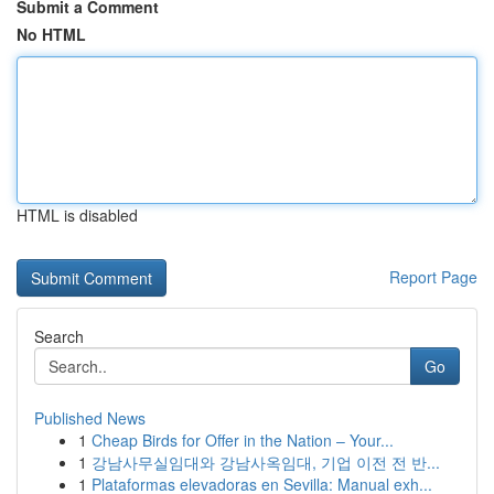
Submit a Comment
No HTML
HTML is disabled
Report Page
Search
Go
Published News
1
Cheap Birds for Offer in the Nation – Your...
1
강남사무실임대와 강남사옥임대, 기업 이전 전 반...
1
Plataformas elevadoras en Sevilla: Manual exh...