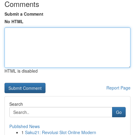
Comments
Submit a Comment
No HTML
HTML is disabled
Report Page
Search
Go
Published News
1
Saku21: Revolusi Slot Online Modern