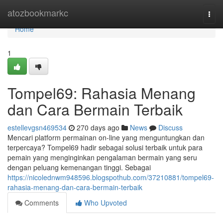
Home
atozbookmarkc
Togg
navi
Home
1
Tompel69: Rahasia Menang
dan Cara Bermain Terbaik
estellevgsn469534
270 days ago
News
Discuss
Mencari platform permainan on-line yang menguntungkan dan
terpercaya? Tompel69 hadir sebagai solusi terbaik untuk para
pemain yang menginginkan pengalaman bermain yang seru
dengan peluang kemenangan tinggi. Sebagai
https://nicolednwm948596.blogspothub.com/37210881/tompel69-
rahasia-menang-dan-cara-bermain-terbaik
Comments
Who Upvoted