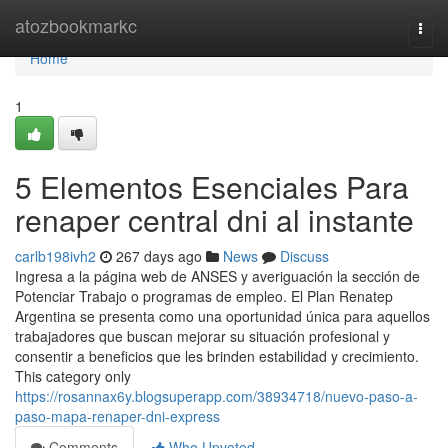
Home
atozbookmarkc
Togg
navi
Home
1
5 Elementos Esenciales Para
renaper central dni al instante
carlb198ivh2
267 days ago
News
Discuss
Ingresa a ​la página web de ANSES y averiguación la sección ⁢de
Potenciar Trabajo o programas de empleo. El Plan Renatep
Argentina se presenta como una oportunidad única para aquellos
trabajadores que buscan mejorar su situación profesional y
consentir a beneficios que les brinden estabilidad y crecimiento.
This category only
https://rosannax6y.blogsuperapp.com/38934718/nuevo-paso-a-
paso-mapa-renaper-dni-express
Comments
Who Upvoted