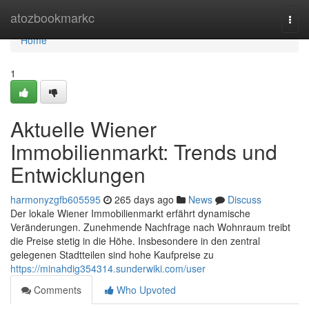
Home
atozbookmarkc
Togg
navi
Home
1
Aktuelle Wiener
Immobilienmarkt: Trends und
Entwicklungen
harmonyzgfb605595
265 days ago
News
Discuss
Der lokale Wiener Immobilienmarkt erfährt dynamische
Veränderungen. Zunehmende Nachfrage nach Wohnraum treibt
die Preise stetig in die Höhe. Insbesondere in den zentral
gelegenen Stadtteilen sind hohe Kaufpreise zu
https://minahdig354314.sunderwiki.com/user
Comments
Who Upvoted