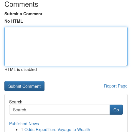
Comments
Submit a Comment
No HTML
HTML is disabled
Report Page
Search
Go
Published News
1
Odds Expedition: Voyage to Wealth