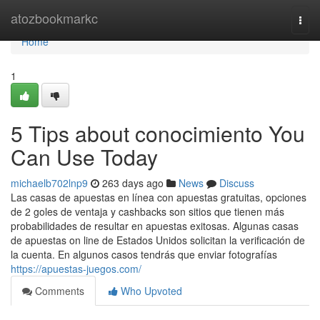
Home
atozbookmarkc
Togg
navi
Home
1
5 Tips about conocimiento You
Can Use Today
michaelb702lnp9
263 days ago
News
Discuss
Las casas de apuestas en línea con apuestas gratuitas, opciones
de 2 goles de ventaja y cashbacks son sitios que tienen más
probabilidades de resultar en apuestas exitosas. Algunas casas
de apuestas on line de Estados Unidos solicitan la verificación de
la cuenta. En algunos casos tendrás que enviar fotografías
https://apuestas-juegos.com/
Comments
Who Upvoted