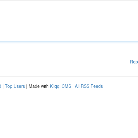
Rep
d
|
Top Users
| Made with
Kliqqi CMS
|
All RSS Feeds