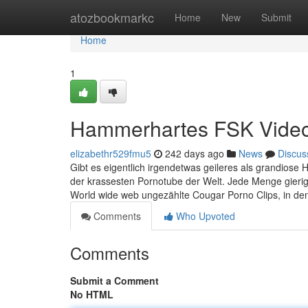
Home
atozbookmarkc
Home
New
Submit
Home
1
Hammerhartes FSK Video m
elizabethr529fmu5
242 days ago
News
Discus
Gibt es eigentlich irgendetwas geileres als grandiose H
der krassesten Pornotube der Welt. Jede Menge gieri
World wide web ungezählte Cougar Porno Clips, in 
Comments
Who Upvoted
Comments
Submit a Comment
No HTML