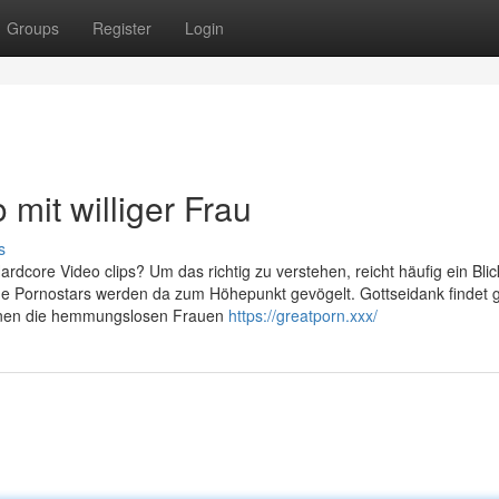
Groups
Register
Login
it williger Frau
s
ardcore Video clips? Um das richtig zu verstehen, reicht häufig ein Blic
ge Pornostars werden da zum Höhepunkt gevögelt. Gottseidank findet 
denen die hemmungslosen Frauen
https://greatporn.xxx/