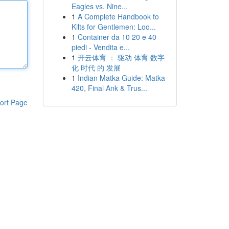
Eagles vs. Nine...
1
A Complete Handbook to
Kilts for Gentlemen: Loo...
1
Container da 10 20 e 40
piedi - Vendita e...
1
开云体育 ： 驱动 体育 数字
化 时代 的 发展
1
Indian Matka Guide: Matka
420, Final Ank & Trus...
ort Page