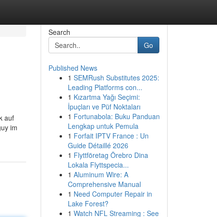
Search
Go
Published News
1
SEMRush Substitutes 2025:
Leading Platforms con...
1
Kızartma Yağı Seçimi:
İpuçları ve Püf Noktaları
1
Fortunabola: Buku Panduan
k auf
Lengkap untuk Pemula
guy im
1
Forfait IPTV France : Un
Guide Détaillé 2026
1
Flyttföretag Örebro Dina
Lokala Flyttspecia...
1
Aluminum Wire: A
Comprehensive Manual
1
Need Computer Repair in
Lake Forest?
1
Watch NFL Streaming : See