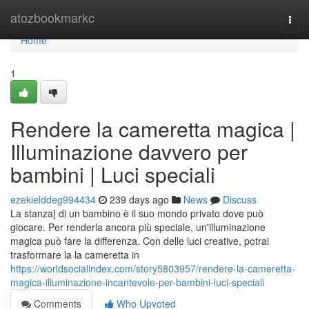
Home
atozbookmarkc
Togg
navi
Home
1
Rendere la cameretta magica |
Illuminazione davvero per
bambini | Luci speciali
ezekielddeg994434
239 days ago
News
Discuss
La stanza] di un bambino è il suo mondo privato dove può
giocare. Per renderla ancora più speciale, un'illuminazione
magica può fare la differenza. Con delle luci creative, potrai
trasformare la la cameretta in
https://worldsocialindex.com/story5803957/rendere-la-cameretta-
magica-illuminazione-incantevole-per-bambini-luci-speciali
Comments
Who Upvoted