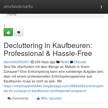
Home
atozbookmarkc
Togg
navi
Home
1
Decluttering in Kaufbeuren:
Professional & Hassle-Free
dianexbtx552931
239 days ago
News
Discuss
Sind Sie überfordert mit dem Menge an Möbeln in Ihrem
Zuhause? Eine Entrümpelung kann eine schwierige Aufgabe sein,
aber mit einem professionellen Entrümpelungsservice aus
Kaufbeuren muss es nicht so sein. Wir
https://miriamqejh494840.blogdosaga.com/38883282/entrümpeln-
sie-ihr-zuhause-in-kaufbeuren-professionell-entspannt
Comments
Who Upvoted