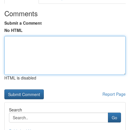
Comments
Submit a Comment
No HTML
HTML is disabled
Report Page
Search
Go