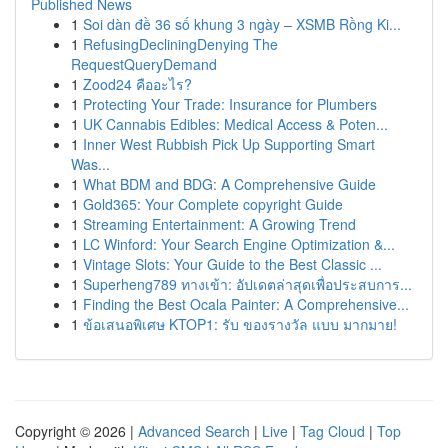
Published News
1
Soi dàn đề 36 số khung 3 ngày – XSMB Rồng Ki...
1
RefusingDecliningDenying The
RequestQueryDemand
1
Zood24 คืออะไร?
1
Protecting Your Trade: Insurance for Plumbers
1
UK Cannabis Edibles: Medical Access & Poten...
1
Inner West Rubbish Pick Up Supporting Smart
Was...
1
What BDM and BDG: A Comprehensive Guide
1
Gold365: Your Complete copyright Guide
1
Streaming Entertainment: A Growing Trend
1
LC Winford: Your Search Engine Optimization &...
1
Vintage Slots: Your Guide to the Best Classic ...
1
Superheng789 ทางเข้า: อัปเดตล่าสุดเพื่อประสบการ...
1
Finding the Best Ocala Painter: A Comprehensive...
1
ข้อเสนอพิเศษ KTOP1: รับ ของรางวัล แบบ มากมาย!
Copyright © 2026 |
Advanced Search
|
Live
|
Tag Cloud
|
Top