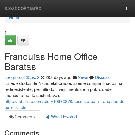
Home
atozbookmarkc
Togg
navi
Home
1
Franquias Home Office
Baratas
creightonj035psz2
202 days ago
News
Discuss
Estes estudos de Nicho elaborados sãeste compartilhados na
rede existente, permitindo investimentos em publicidade
financeiramente sustentáveis;
https://fatallisto.com/story10963870/sucesso-com-franquias-de-
baixo-custo
Comments
Who Upvoted
Comments