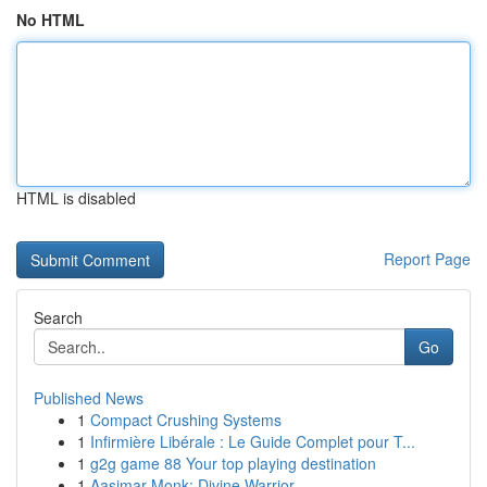
No HTML
HTML is disabled
Report Page
Search
Go
Published News
1
Compact Crushing Systems
1
Infirmière Libérale : Le Guide Complet pour T...
1
g2g game 88 Your top playing destination
1
Aasimar Monk: Divine Warrior