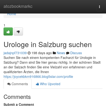
Home
atozbookmarkc
Togg
navi
Home
1
Urologe in Salzburg suchen
jadajnpf731039
198 days ago
News
Discuss
Suchen Sie nach einem kompetenten Facharzt für Urologie in
Salzburg? Dann sind Sie hier genau richtig. In der schönen Stadt
an der Salzach finden Sie eine Vielzahl von erfahrenen und
qualifizierten Ärzten, die Ihnen
https://joycekbkm916866.blog5star.com/profile
Comments
Who Upvoted
Comments
Submit a Comment