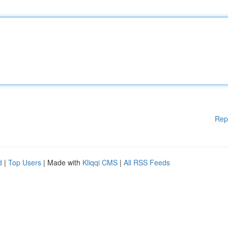
Rep
d
|
Top Users
| Made with
Kliqqi CMS
|
All RSS Feeds