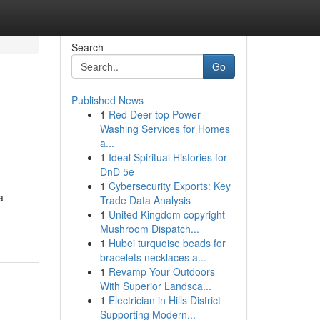
Search
Go
Published News
1
Red Deer top Power
Washing Services for Homes
a...
1
Ideal Spiritual Histories for
DnD 5e
1
Cybersecurity Exports: Key
a
Trade Data Analysis
1
United Kingdom copyright
Mushroom Dispatch...
1
Hubei turquoise beads for
bracelets necklaces a...
1
Revamp Your Outdoors
With Superior Landsca...
1
Electrician in Hills District
Supporting Modern...