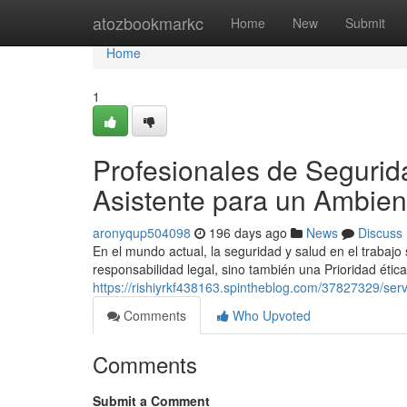
Home
atozbookmarkc
Home
New
Submit
Home
1
Profesionales de Segurida
Asistente para un Ambien
aronyqup504098
196 days ago
News
Discuss
En el mundo actual, la seguridad y salud en el trabajo
responsabilidad legal, sino también una Prioridad éti
https://rishiyrkf438163.spintheblog.com/37827329/serv
Comments
Who Upvoted
Comments
Submit a Comment