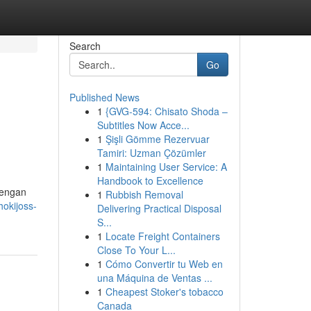
Search
Go
Published News
1
{GVG-594: Chisato Shoda –
Subtitles Now Acce...
1
Şişli Gömme Rezervuar
Tamiri: Uzman Çözümler
1
Maintaining User Service: A
Handbook to Excellence
dengan
1
Rubbish Removal
okijoss-
Delivering Practical Disposal
S...
1
Locate Freight Containers
Close To Your L...
1
Cómo Convertir tu Web en
una Máquina de Ventas ...
1
Cheapest Stoker's tobacco
Canada