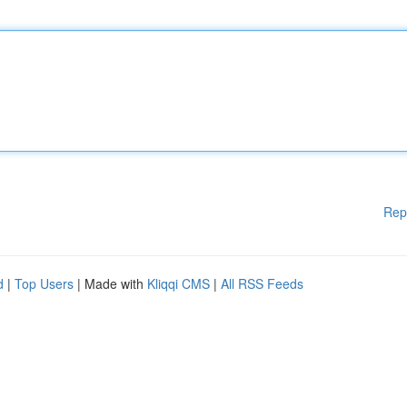
Rep
d
|
Top Users
| Made with
Kliqqi CMS
|
All RSS Feeds