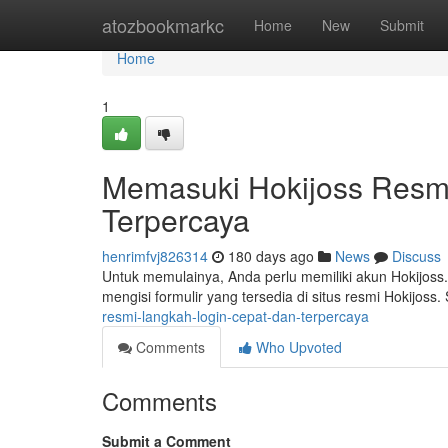
Home
atozbookmarkc
Home
New
Submit
Home
1
Memasuki Hokijoss Resmi
Terpercaya
henrimfvj826314
180 days ago
News
Discuss
Untuk memulainya, Anda perlu memiliki akun Hokijoss. 
mengisi formulir yang tersedia di situs resmi Hokijoss.
resmi-langkah-login-cepat-dan-terpercaya
Comments
Who Upvoted
Comments
Submit a Comment