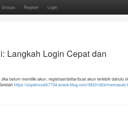
Groups
Register
Login
: Langkah Login Cepat dan
Jika belum memiliki akun, registrasi/daftar/buat akun terlebih dahulu 
 Setelah
https://zoyalmcu667734.snack-blog.com/39331924/memasuki-h